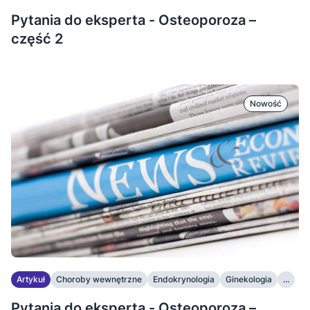
Pytania do eksperta - Osteoporoza –
część 2
Nowość
Artykuł
Choroby wewnętrzne
Endokrynologia
Ginekologia
...
Pytania do eksperta - Osteoporoza –