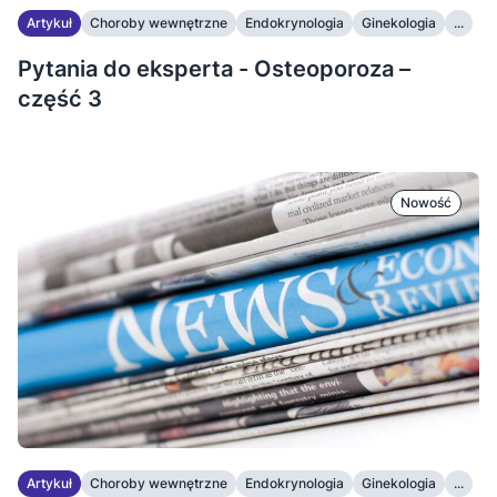
Artykuł
Choroby wewnętrzne
Endokrynologia
Ginekologia
...
Pytania do eksperta - Osteoporoza –
część 3
Nowość
Artykuł
Choroby wewnętrzne
Endokrynologia
Ginekologia
...