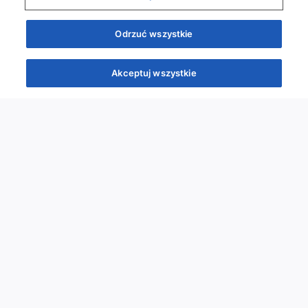
Odrzuć wszystkie
Akceptuj wszystkie
Quizy
Kursy
Wiedza
Webinary
Podcasty
Quizy
Szybka piątka
Powtórka przed PES
Wyzwanie