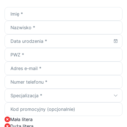
Mała litera
Duża litera