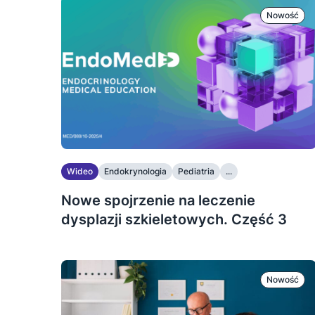
Nowość
Wideo
Endokrynologia
Pediatria
...
Nowe spojrzenie na leczenie
dysplazji szkieletowych. Część 3
Nowość