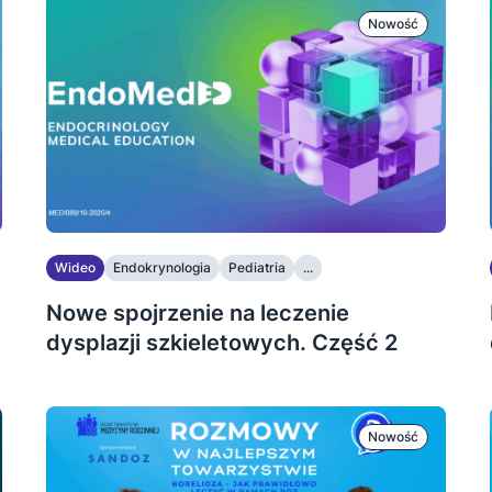
Nowość
Wideo
Endokrynologia
Pediatria
...
Nowe spojrzenie na leczenie
dysplazji szkieletowych. Część 2
Nowość