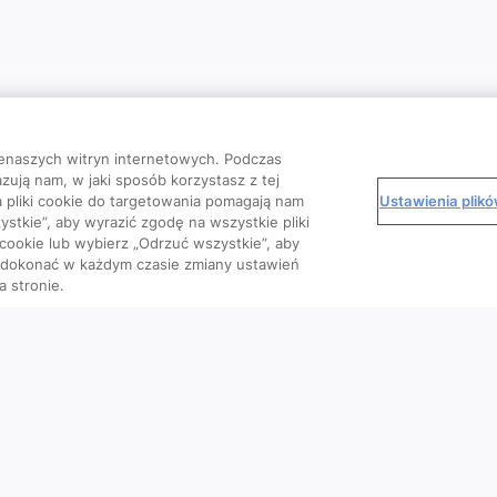
enaszych witryn internetowych. Podczas
zują nam, w jaki sposób korzystasz z tej
Ustawienia plik
 a pliki cookie do targetowania pomagają nam
stkie”, aby wyrazić zgodę na wszystkie pliki
 cookie lub wybierz „Odrzuć wszystkie”, aby
o dokonać w każdym czasie zmiany ustawień
a stronie.
Kursy
Wiedza
We
Artykuły
Podcasty