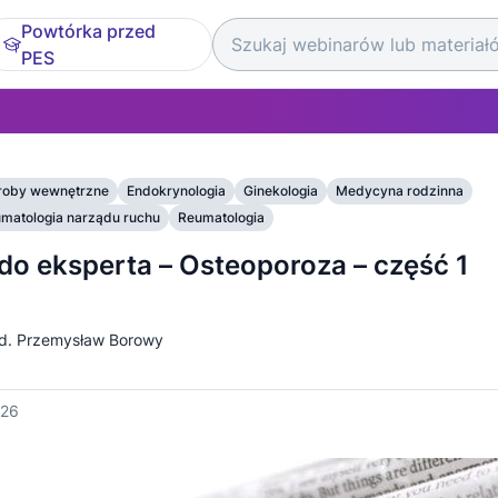
Powtórka przed
PES
roby wewnętrzne
Endokrynologia
Ginekologia
Medycyna rodzinna
aumatologia narządu ruchu
Reumatologia
 do eksperta – Osteoporoza – część 1
ed. Przemysław Borowy
026