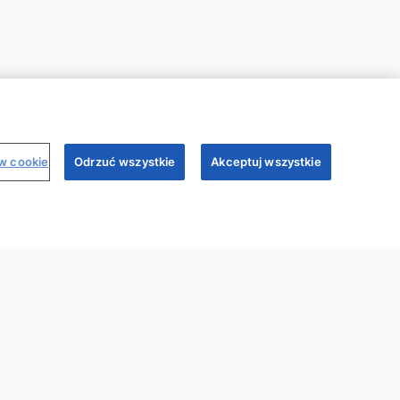
ów cookie
Odrzuć wszystkie
Akceptuj wszystkie
binary
Dr Sim
Regulamin
Polityka prywatności