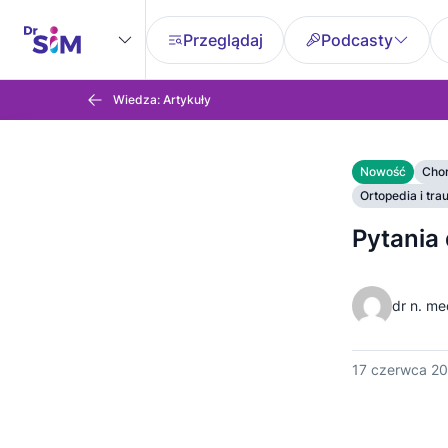
Przeglądaj
Podcasty
Wiedza: Artykuły
Nowość
Cho
Ortopedia i tr
Pytania
dr n. m
17 czerwca 2