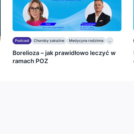
Podcast
Choroby zakaźne
Medycyna rodzinna
...
Borelioza – jak prawidłowo leczyć w
ramach POZ