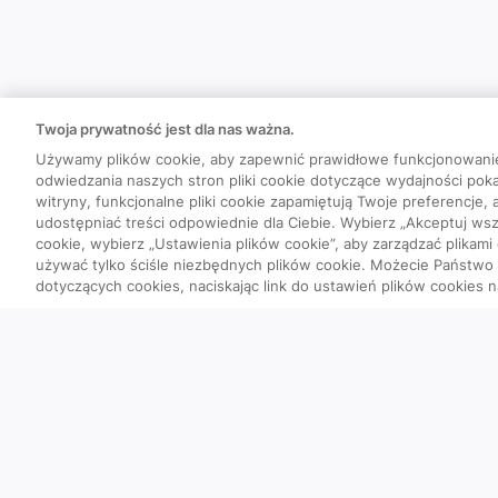
Twoja prywatność jest dla nas ważna.
Używamy plików cookie, aby zapewnić prawidłowe funkcjonowani
odwiedzania naszych stron pliki cookie dotyczące wydajności poka
witryny, funkcjonalne pliki cookie zapamiętują Twoje preferencje,
udostępniać treści odpowiednie dla Ciebie. Wybierz „Akceptuj wszy
cookie, wybierz „Ustawienia plików cookie”, aby zarządzać plikami
używać tylko ściśle niezbędnych plików cookie. Możecie Państw
dotyczących cookies, naciskając link do ustawień plików cookies n
Quizy
Szybka piątka
Powtórka przed PES