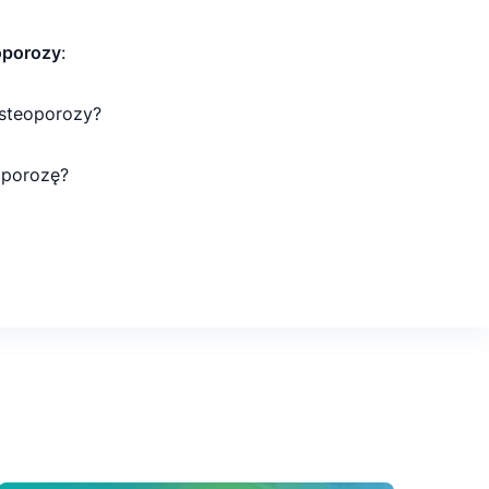
oporozy
:
osteoporozy?
oporozę?