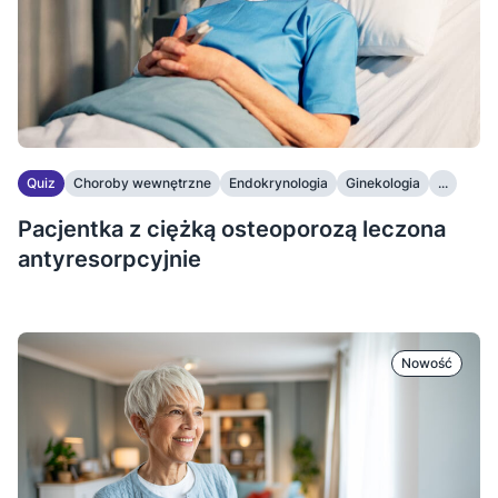
Quiz
Choroby wewnętrzne
Endokrynologia
Ginekologia
...
Pacjentka z ciężką osteoporozą leczona
antyresorpcyjnie
Nowość