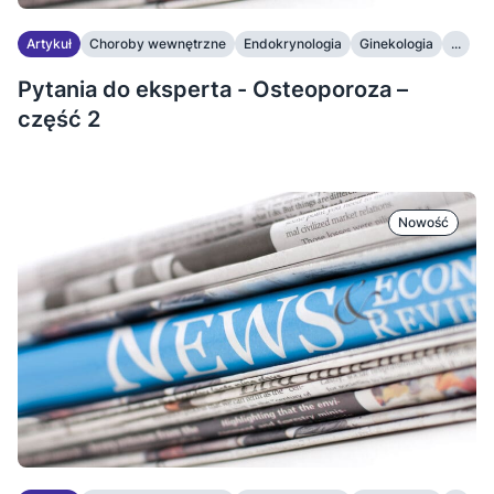
Artykuł
Choroby wewnętrzne
Endokrynologia
Ginekologia
...
Pytania do eksperta - Osteoporoza –
część 2
Nowość