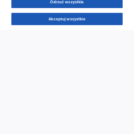
Odrzuć wszystkie
Akceptuj wszystkie
Quizy
Kursy
Wiedza
Webinary
Podcasty
Quizy
Szybka piątka
Powtórka przed PES
Wyzwanie
Co poszło nie tak?