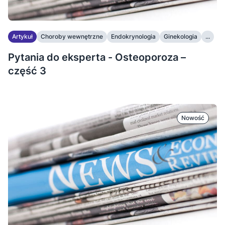
Artykuł
Choroby wewnętrzne
Endokrynologia
Ginekologia
...
Pytania do eksperta - Osteoporoza –
część 3
Nowość