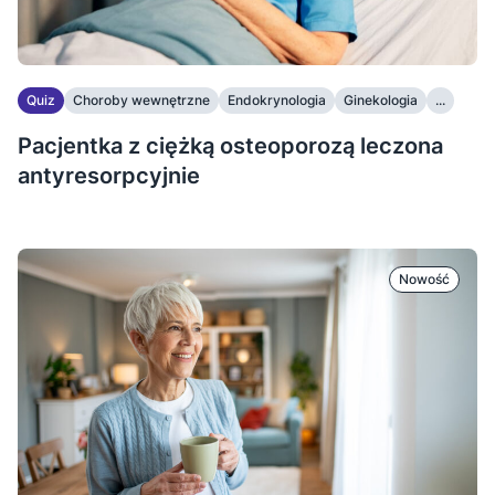
Quiz
Choroby wewnętrzne
Endokrynologia
Ginekologia
...
Pacjentka z ciężką osteoporozą leczona
antyresorpcyjnie
Nowość