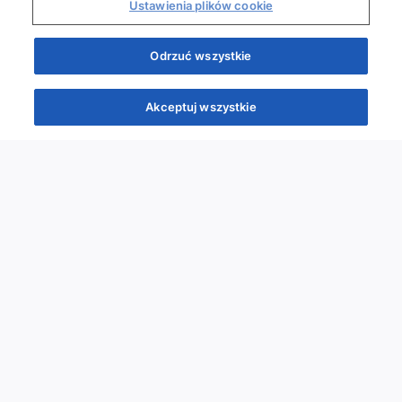
Ustawienia plików cookie
Odrzuć wszystkie
Akceptuj wszystkie
Quizy
Kursy
Wiedza
Webinary
Podcasty
Quizy
Szybka piątka
Powtórka przed PES