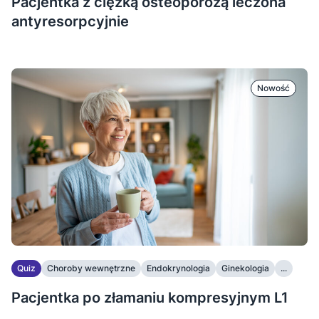
Pacjentka z ciężką osteoporozą leczona
antyresorpcyjnie
Nowość
Quiz
Choroby wewnętrzne
Endokrynologia
Ginekologia
...
Pacjentka po złamaniu kompresyjnym L1