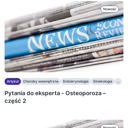
Nowość
Artykuł
Choroby wewnętrzne
Endokrynologia
Ginekologia
...
Pytania do eksperta - Osteoporoza –
część 2
Nowość