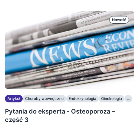
Nowość
Artykuł
Choroby wewnętrzne
Endokrynologia
Ginekologia
...
Pytania do eksperta - Osteoporoza –
część 3