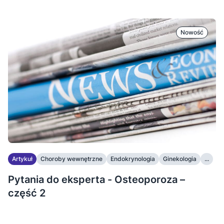
Nowość
Artykuł
Choroby wewnętrzne
Endokrynologia
Ginekologia
...
Pytania do eksperta - Osteoporoza –
część 2