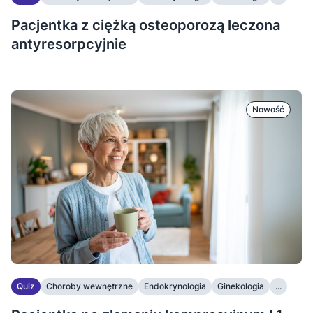
Pacjentka z ciężką osteoporozą leczona
antyresorpcyjnie
Nowość
Quiz
Choroby wewnętrzne
Endokrynologia
Ginekologia
...