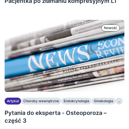
Pacjentka po złamaniu kompresyjnym L1
Nowość
Artykuł
Choroby wewnętrzne
Endokrynologia
Ginekologia
...
Pytania do eksperta - Osteoporoza –
część 3