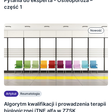
Pytania do eksperta - Osteoporoza –
część 1
Nowość
Artykuł
Reumatologia
Algorytm kwalifikacji i prowadzenia terapii
biologicznej iTNF alfa w ZZSK