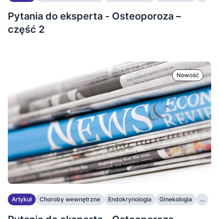
Pytania do eksperta - Osteoporoza –
część 2
Nowość
Artykuł
Choroby wewnętrzne
Endokrynologia
Ginekologia
...