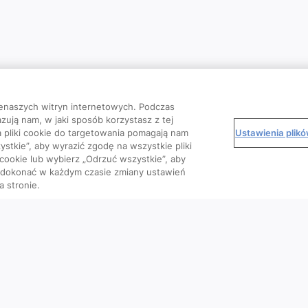
enaszych witryn internetowych. Podczas
zują nam, w jaki sposób korzystasz z tej
Ustawienia plik
 a pliki cookie do targetowania pomagają nam
stkie”, aby wyrazić zgodę na wszystkie pliki
 cookie lub wybierz „Odrzuć wszystkie”, aby
o dokonać w każdym czasie zmiany ustawień
a stronie.
Kursy
Wiedza
We
Artykuły
Podcasty