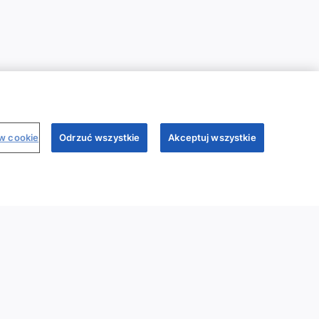
ów cookie
Odrzuć wszystkie
Akceptuj wszystkie
binary
Dr Sim
Regulamin
Polityka prywatności