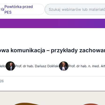
Powtórka przed
PES
owa komunikacja – przykłady zachowa
ello
Prof. dr hab. Dariusz Doliński
Prof. dr hab. n. med. A
026