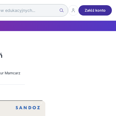
Załóż konto
ń
rtur Mamcarz