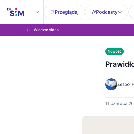
Przeglądaj
Podcasty
Wiedza: Video
Nowość
Prawidł
Zespół H
11 czerwca 2