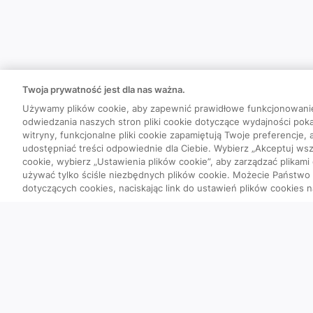
Twoja prywatność jest dla nas ważna.
Używamy plików cookie, aby zapewnić prawidłowe funkcjonowani
odwiedzania naszych stron pliki cookie dotyczące wydajności poka
witryny, funkcjonalne pliki cookie zapamiętują Twoje preferencje,
udostępniać treści odpowiednie dla Ciebie. Wybierz „Akceptuj wszy
cookie, wybierz „Ustawienia plików cookie”, aby zarządzać plikami
używać tylko ściśle niezbędnych plików cookie. Możecie Państw
dotyczących cookies, naciskając link do ustawień plików cookies n
Quizy
Szybka piątka
Powtórka przed PES