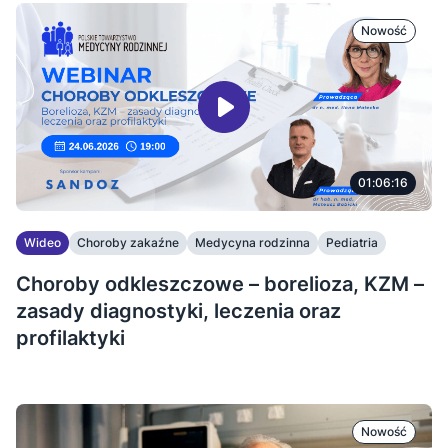
Nowość
01:06:16
Wideo
Choroby zakaźne
Medycyna rodzinna
Pediatria
Choroby odkleszczowe – borelioza, KZM –
zasady diagnostyki, leczenia oraz
profilaktyki
Nowość