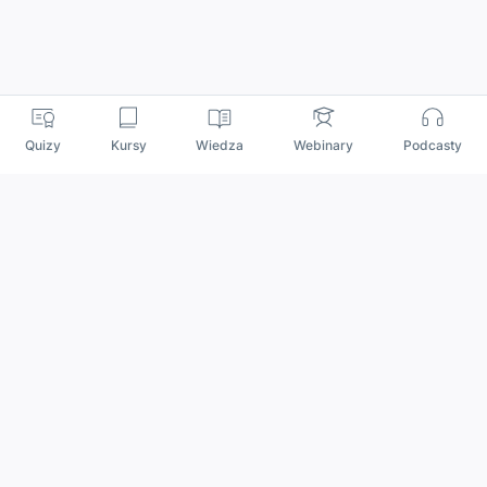
Quizy
Kursy
Wiedza
Webinary
Podcasty
Quizy
Szybka piątka
Powtórka przed PES