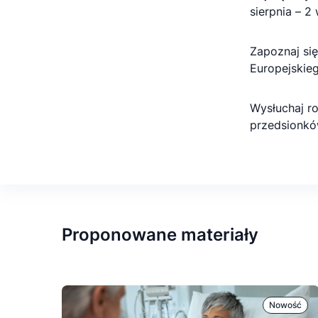
sierpnia – 2
Zapoznaj si
Europejskie
Wysłuchaj r
przedsionkó
Proponowane materiały
Nowość