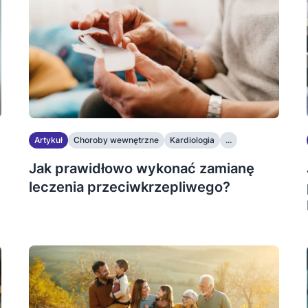
Artykuł
Choroby wewnętrzne
Kardiologia
...
Jak prawidłowo wykonać zamianę
leczenia przeciwkrzepliwego?