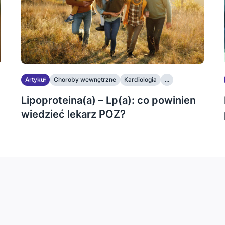
Artykuł
Choroby wewnętrzne
Kardiologia
...
Lipoproteina(a) – Lp(a): co powinien
wiedzieć lekarz POZ?