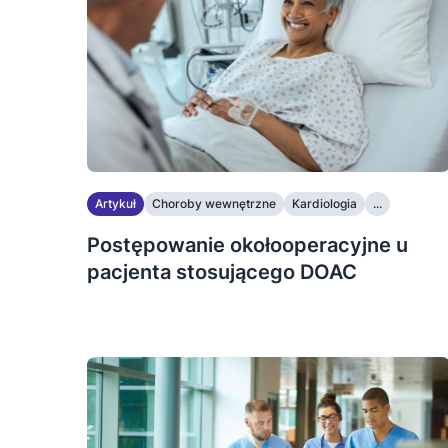
Artykuł
Choroby wewnętrzne
Kardiologia
...
Postępowanie okołooperacyjne u
pacjenta stosującego DOAC