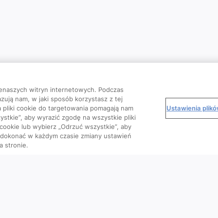
enaszych witryn internetowych. Podczas
zują nam, w jaki sposób korzystasz z tej
Ustawienia plik
 a pliki cookie do targetowania pomagają nam
stkie”, aby wyrazić zgodę na wszystkie pliki
 cookie lub wybierz „Odrzuć wszystkie”, aby
o dokonać w każdym czasie zmiany ustawień
a stronie.
Kursy
Wiedza
We
Artykuły