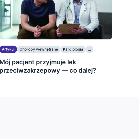
Artykuł
Choroby wewnętrzne
Kardiologia
...
Mój pacjent przyjmuje lek
przeciwzakrzepowy — co dalej?