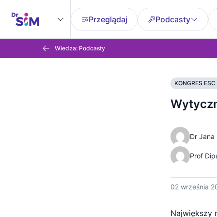
Przeglądaj
Podcasty
Wiedza: Podcasty
KONGRES ESC 
Wytyczn
Dr Jana 
Prof Di
02 września 2
Największy 