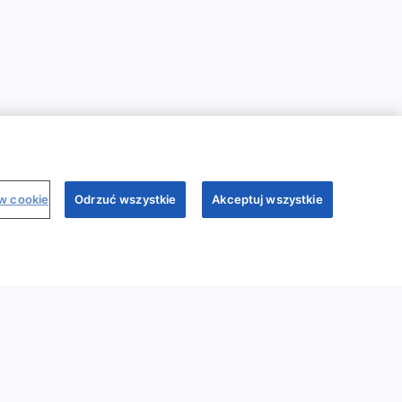
ów cookie
Odrzuć wszystkie
Akceptuj wszystkie
binary
Dr Sim
Regulamin