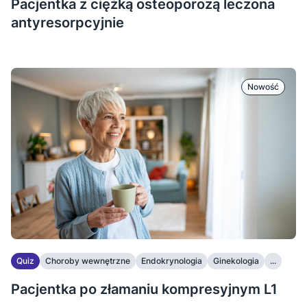
Pacjentka z ciężką osteoporozą leczona
antyresorpcyjnie
Nowość
Quiz
Choroby wewnętrzne
Endokrynologia
Ginekologia
...
Pacjentka po złamaniu kompresyjnym L1