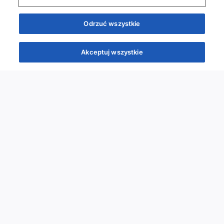
Odrzuć wszystkie
Akceptuj wszystkie
Quizy
Kursy
Wiedza
Webinary
Podcasty
Quizy
Szybka piątka
Powtórka przed PES
Wyzwanie