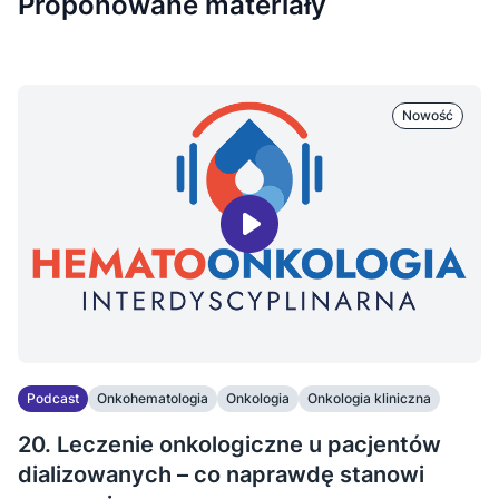
Proponowane materiały
Nowość
Podcast
Onkohematologia
Onkologia
Onkologia kliniczna
20. Leczenie onkologiczne u pacjentów
dializowanych – co naprawdę stanowi