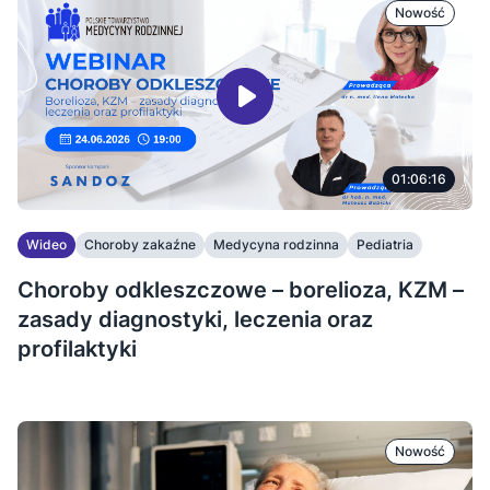
Nowość
01:06:16
Wideo
Choroby zakaźne
Medycyna rodzinna
Pediatria
Choroby odkleszczowe – borelioza, KZM –
zasady diagnostyki, leczenia oraz
profilaktyki
Nowość