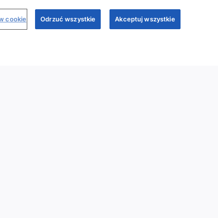
ów cookie
Odrzuć wszystkie
Akceptuj wszystkie
binary
Dr Sim
Regulamin
Polityka prywatności
My Sandoz