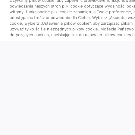
Używamy plików cookie, aby zapewnić prawidłowe funkcjonowani
odwiedzania naszych stron pliki cookie dotyczące wydajności poka
witryny, funkcjonalne pliki cookie zapamiętują Twoje preferencje,
udostępniać treści odpowiednie dla Ciebie. Wybierz „Akceptuj wszy
cookie, wybierz „Ustawienia plików cookie”, aby zarządzać plikami
używać tylko ściśle niezbędnych plików cookie. Możecie Państw
dotyczących cookies, naciskając link do ustawień plików cookies n
Quizy
Szybka piątka
Powtórka przed PES
Wyzwanie
Co poszło nie tak?
Ciekawostki obrazow
Przypadki