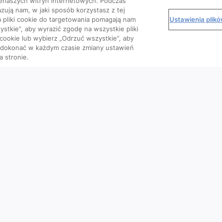
enaszych witryn internetowych. Podczas
zują nam, w jaki sposób korzystasz z tej
Ustawienia plik
 a pliki cookie do targetowania pomagają nam
stkie”, aby wyrazić zgodę na wszystkie pliki
 cookie lub wybierz „Odrzuć wszystkie”, aby
o dokonać w każdym czasie zmiany ustawień
a stronie.
Kursy
Wiedza
We
Artykuły
Podcasty
Wideo
Materiały dla pacjenta
e