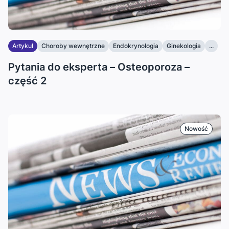
Artykuł
Choroby wewnętrzne
Endokrynologia
Ginekologia
...
Pytania do eksperta – Osteoporoza –
część 2
Nowość