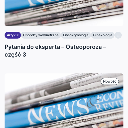
Artykuł
Choroby wewnętrzne
Endokrynologia
Ginekologia
...
Pytania do eksperta – Osteoporoza –
część 3
Nowość