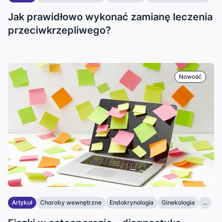
Jak prawidłowo wykonać zamianę leczenia
przeciwkrzepliwego?
Nowość
Artykuł
Choroby wewnętrzne
Endokrynologia
Ginekologia
...