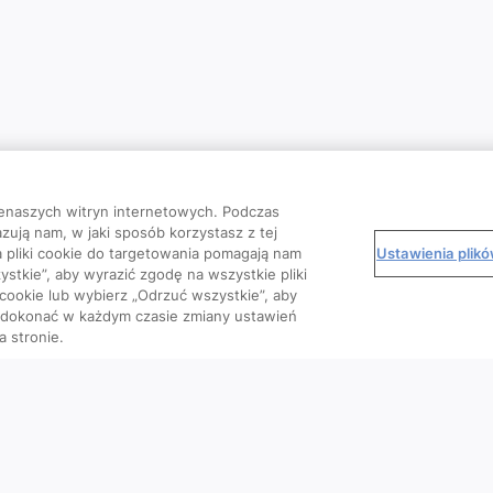
enaszych witryn internetowych. Podczas
zują nam, w jaki sposób korzystasz z tej
Ustawienia plik
 a pliki cookie do targetowania pomagają nam
stkie”, aby wyrazić zgodę na wszystkie pliki
 cookie lub wybierz „Odrzuć wszystkie”, aby
o dokonać w każdym czasie zmiany ustawień
a stronie.
Kursy
Wiedza
We
Artykuły