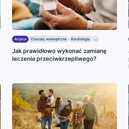
Artykuł
Choroby wewnętrzne
Kardiologia
...
Jak prawidłowo wykonać zamianę
leczenia przeciwkrzepliwego?