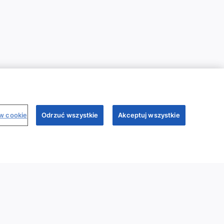
ów cookie
Odrzuć wszystkie
Akceptuj wszystkie
binary
Dr Sim
Regulamin