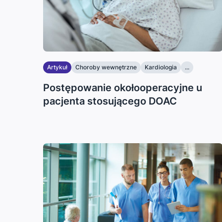
Artykuł
Choroby wewnętrzne
Kardiologia
...
Postępowanie okołooperacyjne u
pacjenta stosującego DOAC