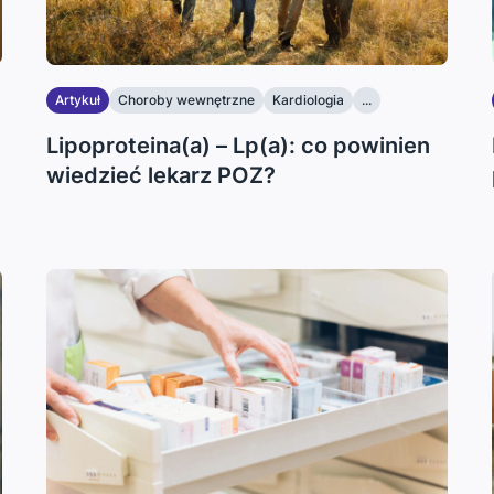
Artykuł
Choroby wewnętrzne
Kardiologia
...
Lipoproteina(a) – Lp(a): co powinien
wiedzieć lekarz POZ?