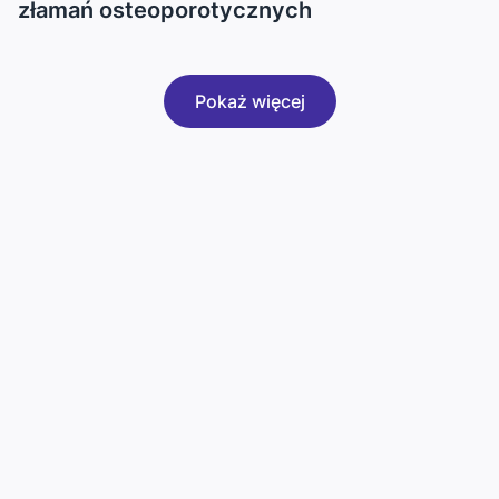
złamań osteoporotycznych
Pokaż więcej