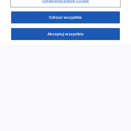
Ustawienia plików cookie
Odrzuć wszystkie
Akceptuj wszystkie
Quizy
Kursy
Wiedza
Webinary
Podcasty
Quizy
Szybka piątka
Powtórka przed PES