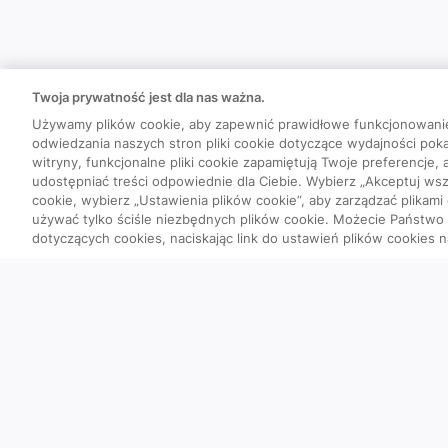
Twoja prywatność jest dla nas ważna.
Używamy plików cookie, aby zapewnić prawidłowe funkcjonowani
odwiedzania naszych stron pliki cookie dotyczące wydajności poka
witryny, funkcjonalne pliki cookie zapamiętują Twoje preferencje,
udostępniać treści odpowiednie dla Ciebie. Wybierz „Akceptuj wszy
cookie, wybierz „Ustawienia plików cookie”, aby zarządzać plikami
używać tylko ściśle niezbędnych plików cookie. Możecie Państw
dotyczących cookies, naciskając link do ustawień plików cookies n
Quizy
Szybka piątka
Powtórka przed PES
Wyzwanie