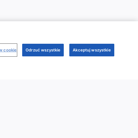
ów cookie
Odrzuć wszystkie
Akceptuj wszystkie
binary
Dr Sim
Regulamin
Polityka prywatności
My Sandoz