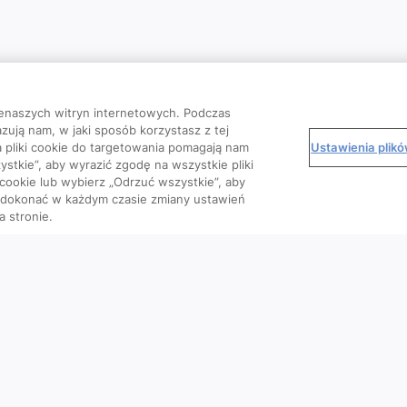
enaszych witryn internetowych. Podczas
zują nam, w jaki sposób korzystasz z tej
Ustawienia plik
 a pliki cookie do targetowania pomagają nam
stkie”, aby wyrazić zgodę na wszystkie pliki
 cookie lub wybierz „Odrzuć wszystkie”, aby
o dokonać w każdym czasie zmiany ustawień
a stronie.
Kursy
Wiedza
We
Artykuły
Podcasty
Wideo