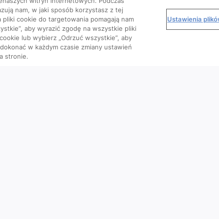
enaszych witryn internetowych. Podczas
zują nam, w jaki sposób korzystasz z tej
Ustawienia plik
 a pliki cookie do targetowania pomagają nam
stkie”, aby wyrazić zgodę na wszystkie pliki
 cookie lub wybierz „Odrzuć wszystkie”, aby
o dokonać w każdym czasie zmiany ustawień
a stronie.
Kursy
Wiedza
We
Artykuły
Podcasty
Wideo
Materiały dla pacjenta
e