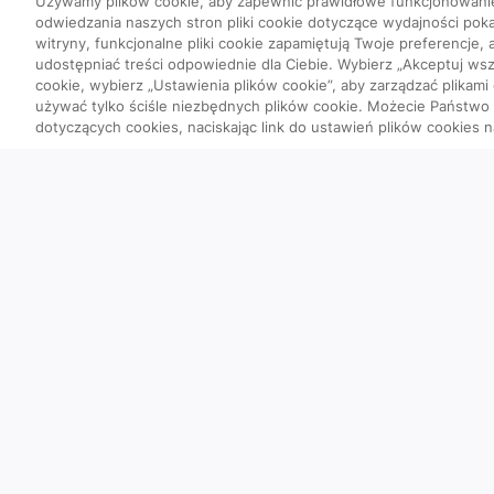
Używamy plików cookie, aby zapewnić prawidłowe funkcjonowani
odwiedzania naszych stron pliki cookie dotyczące wydajności poka
witryny, funkcjonalne pliki cookie zapamiętują Twoje preferencje,
udostępniać treści odpowiednie dla Ciebie. Wybierz „Akceptuj wszy
cookie, wybierz „Ustawienia plików cookie”, aby zarządzać plikami
używać tylko ściśle niezbędnych plików cookie. Możecie Państw
dotyczących cookies, naciskając link do ustawień plików cookies n
Quizy
Szybka piątka
Powtórka przed PES
Wyzwanie
Co poszło nie tak?
Ciekawostki obrazow
Przypadki