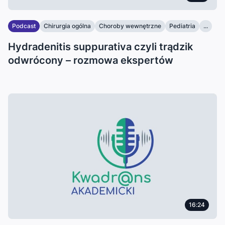
Podcast
Chirurgia ogólna
Choroby wewnętrzne
Pediatria
...
Hydradenitis suppurativa czyli trądzik
odwrócony – rozmowa ekspertów
16:24