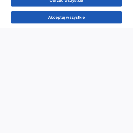
Odrzuć wszystkie
Akceptuj wszystkie
Quizy
Kursy
Wiedza
Webinary
Podcasty
Quizy
Szybka piątka
Powtórka przed PES
Wyzwanie
Co poszło nie tak?