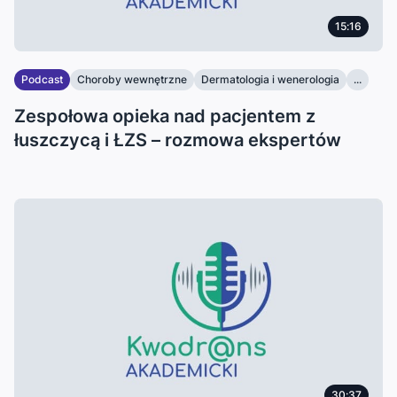
15:16
Podcast
Choroby wewnętrzne
Dermatologia i wenerologia
...
Zespołowa opieka nad pacjentem z
łuszczycą i ŁZS – rozmowa ekspertów
30:37