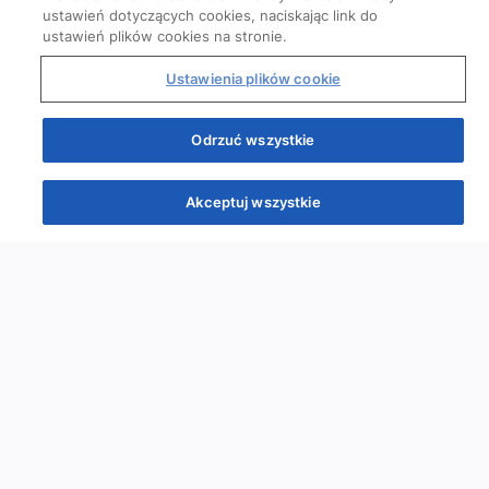
ustawień dotyczących cookies, naciskając link do
ustawień plików cookies na stronie.
Ustawienia plików cookie
Odrzuć wszystkie
Quizy
Akceptuj wszystkie
Quizy
Kursy
Wiedza
Webinary
Podcasty
Szybka piątka
Powtórka przed PES
Wyzwanie
Co poszło nie tak?
Ciekawostki obrazowe
Przypadki
Kursy