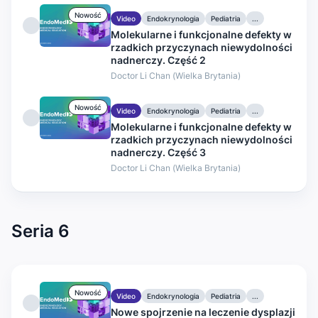
Nowość
Video
Endokrynologia
Pediatria
...
Molekularne i funkcjonalne defekty w
rzadkich przyczynach niewydolności
nadnerczy. Część 2
Doctor Li Chan (Wielka Brytania)
Nowość
Video
Endokrynologia
Pediatria
...
Molekularne i funkcjonalne defekty w
rzadkich przyczynach niewydolności
nadnerczy. Część 3
Doctor Li Chan (Wielka Brytania)
Seria 6
Nowość
Video
Endokrynologia
Pediatria
...
Nowe spojrzenie na leczenie dysplazji