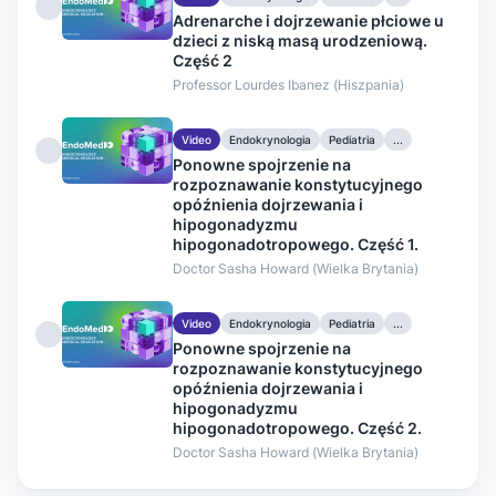
Adrenarche i dojrzewanie płciowe u
dzieci z niską masą urodzeniową.
Część 2
Professor Lourdes Ibanez (Hiszpania)
Video
Endokrynologia
Pediatria
...
Ponowne spojrzenie na
rozpoznawanie konstytucyjnego
opóźnienia dojrzewania i
hipogonadyzmu
hipogonadotropowego. Część 1.
Doctor Sasha Howard (Wielka Brytania)
Video
Endokrynologia
Pediatria
...
Ponowne spojrzenie na
rozpoznawanie konstytucyjnego
opóźnienia dojrzewania i
hipogonadyzmu
hipogonadotropowego. Część 2.
Doctor Sasha Howard (Wielka Brytania)