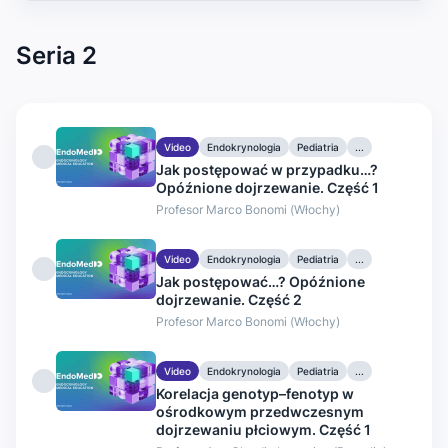
Seria 2
Video
Endokrynologia
Pediatria
...
Jak postępować w przypadku…?
Opóźnione dojrzewanie. Część 1
Profesor Marco Bonomi (Włochy)
Video
Endokrynologia
Pediatria
...
Jak postępować…? Opóźnione
dojrzewanie. Część 2
Profesor Marco Bonomi (Włochy)
Video
Endokrynologia
Pediatria
...
Korelacja genotyp–fenotyp w
ośrodkowym przedwczesnym
dojrzewaniu płciowym. Część 1