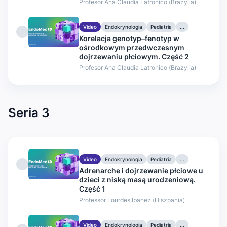
Profesor Ana Claudia Latronico (Brazylia)
Video
Endokrynologia
Pediatria
...
Korelacja genotyp–fenotyp w
ośrodkowym przedwczesnym
dojrzewaniu płciowym. Część 2
Profesor Ana Claudia Latronico (Brazylia)
Seria 3
Video
Endokrynologia
Pediatria
...
Adrenarche i dojrzewanie płciowe u
dzieci z niską masą urodzeniową.
Część 1
Professor Lourdes Ibanez (Hiszpania)
Video
Endokrynologia
Pediatria
...