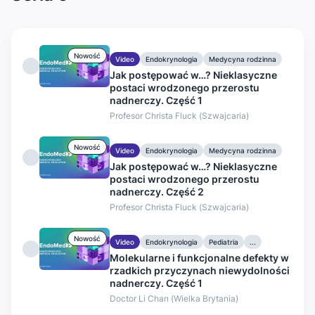
Nowość
Video
Endokrynologia
Medycyna rodzinna
Jak postępować w…? Nieklasyczne
...
postaci wrodzonego przerostu
nadnerczy. Część 1
Profesor Christa Fluck (Szwajcaria)
Nowość
Video
Endokrynologia
Medycyna rodzinna
Jak postępować w…? Nieklasyczne
...
postaci wrodzonego przerostu
nadnerczy. Część 2
Profesor Christa Fluck (Szwajcaria)
Nowość
Video
Endokrynologia
Pediatria
...
Molekularne i funkcjonalne defekty w
rzadkich przyczynach niewydolności
nadnerczy. Część 1
Doctor Li Chan (Wielka Brytania)