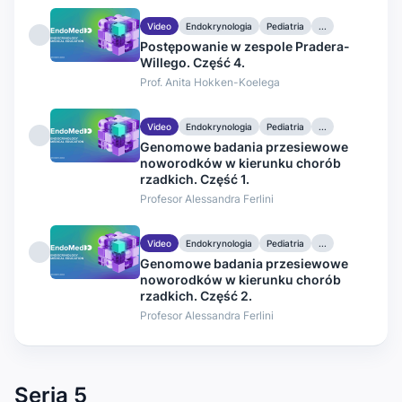
Video
Endokrynologia
Pediatria
...
Postępowanie w zespole Pradera-
Willego. Część 4.
Prof. Anita Hokken-Koelega
Video
Endokrynologia
Pediatria
...
Genomowe badania przesiewowe
noworodków w kierunku chorób
rzadkich. Część 1.
Profesor Alessandra Ferlini
Video
Endokrynologia
Pediatria
...
Genomowe badania przesiewowe
noworodków w kierunku chorób
rzadkich. Część 2.
Profesor Alessandra Ferlini
Seria 5