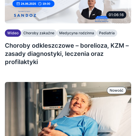
01:06:16
Wideo
Choroby zakaźne
Medycyna rodzinna
Pediatria
Choroby odkleszczowe – borelioza, KZM –
zasady diagnostyki, leczenia oraz
profilaktyki
Nowość