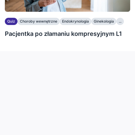
Quiz
Choroby wewnętrzne
Endokrynologia
Ginekologia
...
Pacjentka po złamaniu kompresyjnym L1