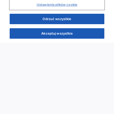
Ustawienia plików cookie
Odrzuć wszystkie
Akceptuj wszystkie
Quizy
Kursy
Wiedza
Webinary
Podcasty
Quizy
Szybka piątka
Powtórka przed PES