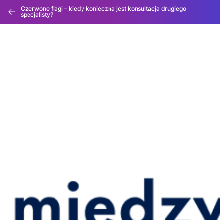
Czerwone flagi – kiedy konieczna jest konsultacja drugiego
specjalisty?