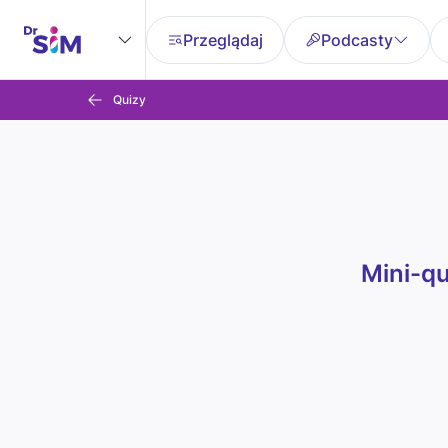
Przeglądaj
Podcasty
Quizy
Mini-q