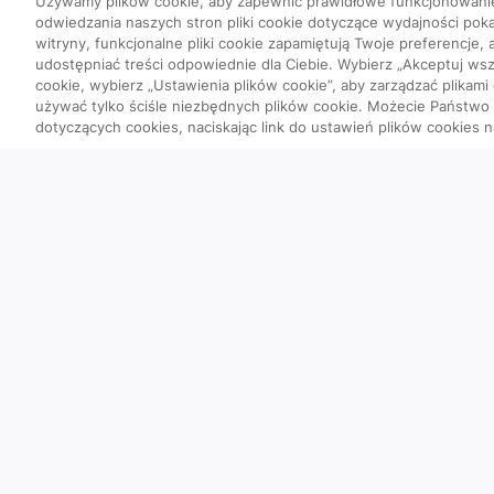
Używamy plików cookie, aby zapewnić prawidłowe funkcjonowani
odwiedzania naszych stron pliki cookie dotyczące wydajności poka
witryny, funkcjonalne pliki cookie zapamiętują Twoje preferencje,
udostępniać treści odpowiednie dla Ciebie. Wybierz „Akceptuj wszy
cookie, wybierz „Ustawienia plików cookie”, aby zarządzać plikami
używać tylko ściśle niezbędnych plików cookie. Możecie Państw
dotyczących cookies, naciskając link do ustawień plików cookies n
Quizy
Szybka piątka
Powtórka przed PES
Wyzwanie
Co poszło nie tak?
Ciekawostki obrazow
Przypadki