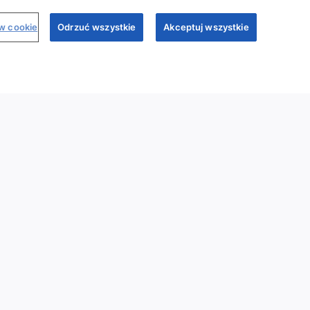
ów cookie
Odrzuć wszystkie
Akceptuj wszystkie
binary
Dr Sim
Regulamin
Polityka prywatności
My Sandoz