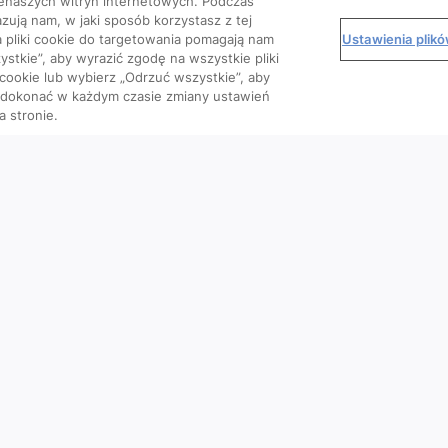
enaszych witryn internetowych. Podczas
zują nam, w jaki sposób korzystasz z tej
Ustawienia plik
 a pliki cookie do targetowania pomagają nam
stkie”, aby wyrazić zgodę na wszystkie pliki
 cookie lub wybierz „Odrzuć wszystkie”, aby
o dokonać w każdym czasie zmiany ustawień
a stronie.
Kursy
Wiedza
We
Artykuły
Podcasty
Wideo
Materiały dla pacjenta
e