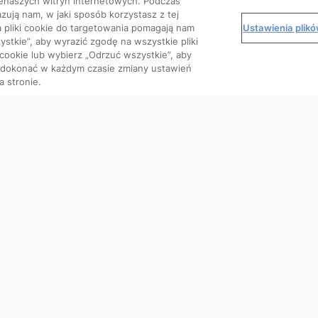
enaszych witryn internetowych. Podczas
zują nam, w jaki sposób korzystasz z tej
Ustawienia plik
 a pliki cookie do targetowania pomagają nam
stkie”, aby wyrazić zgodę na wszystkie pliki
 cookie lub wybierz „Odrzuć wszystkie”, aby
o dokonać w każdym czasie zmiany ustawień
a stronie.
Kursy
Wiedza
We
Artykuły
Podcasty
Wideo
Materiały dla pacjenta
e