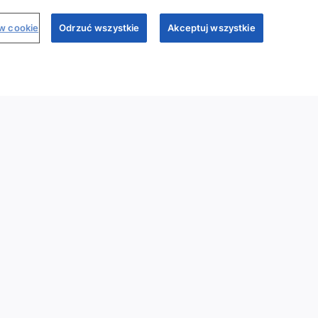
ów cookie
Odrzuć wszystkie
Akceptuj wszystkie
binary
Dr Sim
Regulamin
Polityka prywatności
My Sandoz