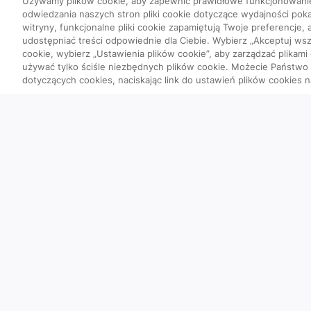
Używamy plików cookie, aby zapewnić prawidłowe funkcjonowani
odwiedzania naszych stron pliki cookie dotyczące wydajności poka
witryny, funkcjonalne pliki cookie zapamiętują Twoje preferencje,
udostępniać treści odpowiednie dla Ciebie. Wybierz „Akceptuj wszy
cookie, wybierz „Ustawienia plików cookie”, aby zarządzać plikami
używać tylko ściśle niezbędnych plików cookie. Możecie Państw
dotyczących cookies, naciskając link do ustawień plików cookies n
Quizy
Szybka piątka
Powtórka przed PES
Wyzwanie
Co poszło nie tak?
Ciekawostki obrazow
Przypadki